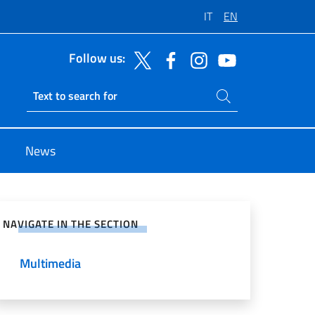
IT
EN
Follow us:
Search on site
Ricerca sito live
News
e on Social Network
NAVIGATE IN THE SECTION
Multimedia