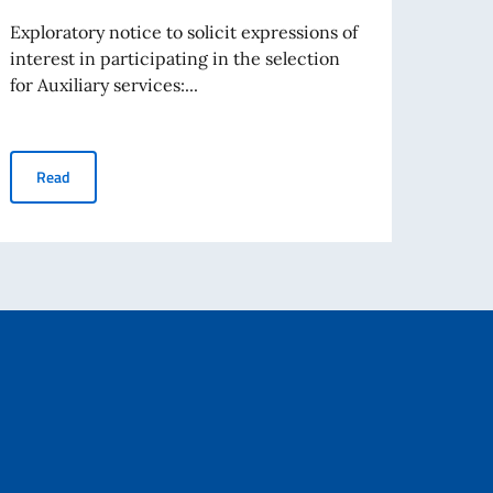
Exploratory notice to solicit expressions of
interest in participating in the selection
Re
for Auxiliary services:...
CITIZENS LIVING ABROAD (IRE) AWARDED BY THE ITALIAN GOVERNMENT
EXPLORATORY NOTICE 2: MANIFESTAZIONE D'INTERESSE AUSIL
Read