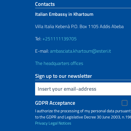
Footer section
Contacts
Italian Embassy in Khartoum
Villa Italia Kebenà P.O. Box 1105 Addis Abeba
Tel:
+251111139705
E-mail:
ambasciata.khartoum@esteri.it
The headquarters offices
Sign up to our newsletter
Insert your email
GDPR Acceptance
I authorize the processing of my personal data pursuant
to the GDPR and Legislative Decree 30 June 2003, n.19
Privacy
Legal Notices