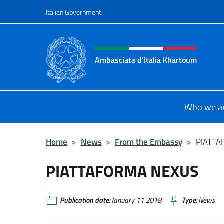
Go to content
Italian Government
Header, social and menu o
Ambasciata d'Italia Khartoum
Sito Ufficiale sito Ambasciata d'It
Who we a
Home
>
News
>
From the Embassy
>
PIATTA
PIATTAFORMA NEXUS
Publication date:
January 11 2018
Type:
News