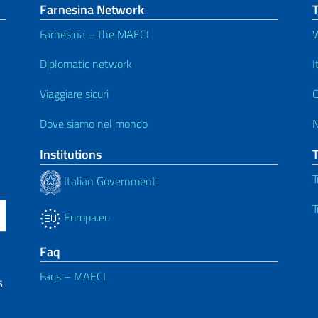
Farnesina Network
Farnesina – the MAECI
W
Diplomatic network
I
Viaggiare sicuri
C
Dove siamo nel mondo
Institutions
T
Italian Government
T
Europa.eu
Faq
Faqs – MAECI
6