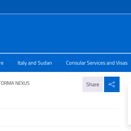
f site
alia a Khartoum
re
Italy and Sudan
Consular Services and Visas
Shar
FORMA NEXUS
Share