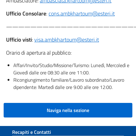
Ambasciatore:
ambasciata.khartoum@esteri.it
Ufficio Consolare
:
cons.ambkhartoum@esteri.it
—————————————————————
Ufficio visti
:
visa.ambkhartoum@esteri.it
Orario di apertura al pubblico:
Affari/Invito/Studio/Missione/Turismo: Lunedì, Mercoledì e
Giovedì dalle ore 08:30 alle ore 11:00.
Ricongiungimento familiare/Lavoro subordinato/Lavoro
dipendente: Martedì dalle ore 9:00 alle ore 12:00.
Naviga nella sezione
Sezione footer
Recapiti e Contatti