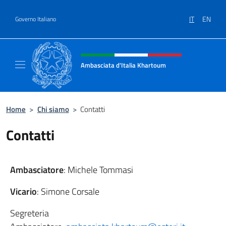
Salta al contenuto
IT
EN
Governo Italiano
Intestazione sito, social e menù
Ambasciata d'Italia Khartoum
Sito Ufficiale sito Ambasciata d'Italia a Kh
Home
>
Chi siamo
>
Contatti
Contatti
Ambasciatore
: Michele Tommasi
Vicario
: Simone Corsale
Segreteria