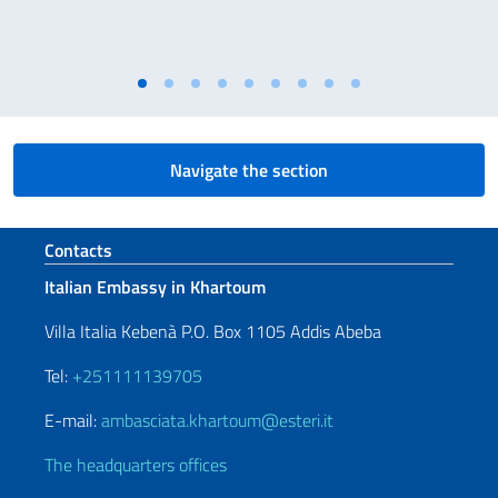
Navigate the section
Footer section
Contacts
Italian Embassy in Khartoum
Villa Italia Kebenà P.O. Box 1105 Addis Abeba
Tel:
+251111139705
E-mail:
ambasciata.khartoum@esteri.it
The headquarters offices