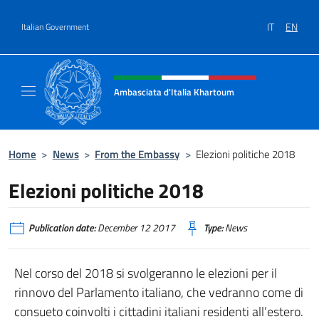
Go to content
IT
EN
Italian Government
Header, social and menu of site
Ambasciata d'Italia Khartoum
Sito Ufficiale sito Ambasciata d'Italia a Kh
Home
>
News
>
From the Embassy
>
Elezioni politiche 2018
Elezioni politiche 2018
Publication date:
December 12 2017
Type:
News
Nel corso del 2018 si svolgeranno le elezioni per il
rinnovo del Parlamento italiano, che vedranno come di
consueto coinvolti i cittadini italiani residenti all’estero.