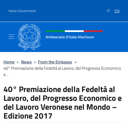
Go to content
IT
EN
Italian Government
Header, social and menu of site
Ambasciata d'Italia Khartoum
Sito Ufficiale sito Ambasciata d'Italia a Kh
Home
>
News
>
From the Embassy
>
40° Premiazione della Fedeltà al Lavoro, del Progresso Economico
e...
40° Premiazione della Fedeltà al
Lavoro, del Progresso Economico e
del Lavoro Veronese nel Mondo –
Edizione 2017