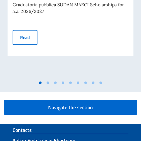
Graduatoria pubblica SUDAN MAECI Scholarships for
a.a. 2026/2027
RANKING OF SCHOLARSHIPS AWARDED BY THE ITALIAN G
Read
Navigate the section
Footer section
Contacts
Italian Embassy in Khartoum