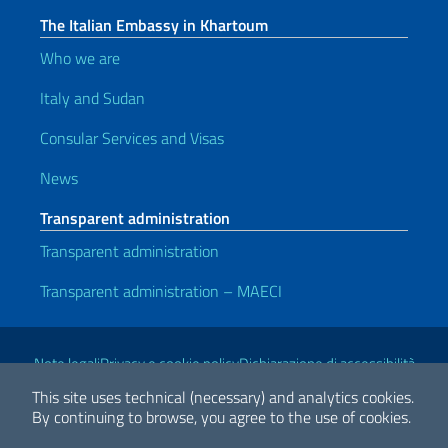
The Italian Embassy in Khartoum
Who we are
Italy and Sudan
Consular Services and Visas
News
Transparent administration
Transparent administration
Transparent administration – MAECI
Useful links
Note legali
Privacy e cookie policy
Dichiarazione di accessibilità
This site uses technical (necessary) and analytics cookies.
By continuing to browse, you agree to the use of cookies.
2026 Copyright Ministry of Foreign Affairs and International