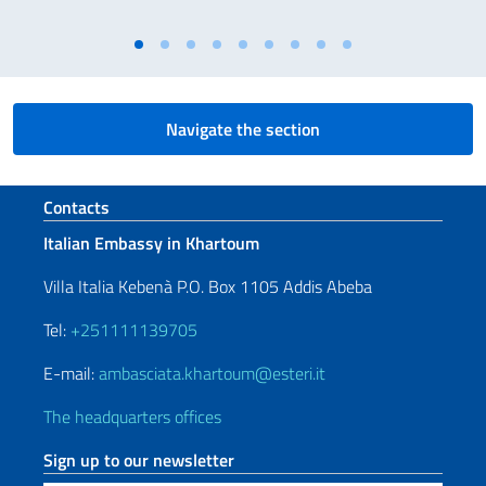
Navigate the section
Footer section
Contacts
Italian Embassy in Khartoum
Villa Italia Kebenà P.O. Box 1105 Addis Abeba
Tel:
+251111139705
E-mail:
ambasciata.khartoum@esteri.it
The headquarters offices
Sign up to our newsletter