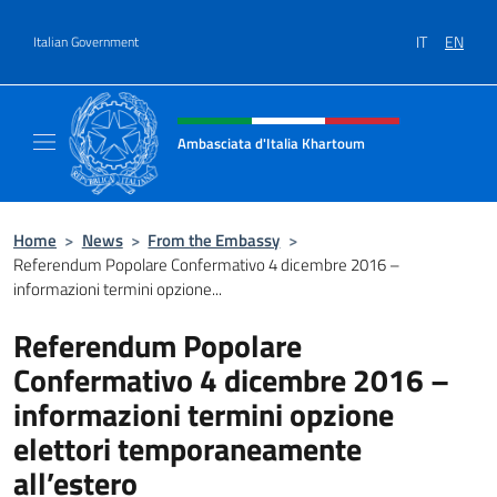
Go to content
IT
EN
Italian Government
Header, social and menu of site
Ambasciata d'Italia Khartoum
Sito Ufficiale sito Ambasciata d'Italia a Kh
Home
>
News
>
From the Embassy
>
Referendum Popolare Confermativo 4 dicembre 2016 –
informazioni termini opzione...
Referendum Popolare
Confermativo 4 dicembre 2016 –
informazioni termini opzione
elettori temporaneamente
all’estero