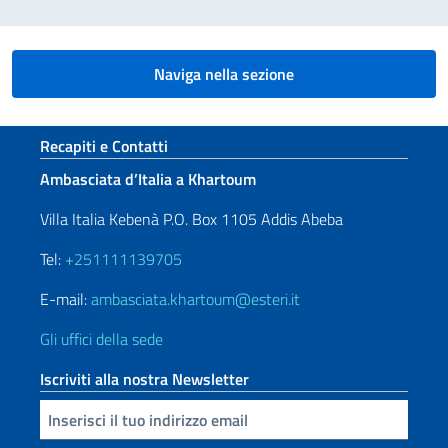
Naviga nella sezione
Sezione footer
Recapiti e Contatti
Ambasciata d’Italia a Khartoum
Villa Italia Kebenà P.O. Box 1105 Addis Abeba
Tel:
+251111139705
E-mail:
ambasciata.khartoum@esteri.it
Gli uffici della sede
Iscriviti alla nostra Newsletter
Inserisci la tua email