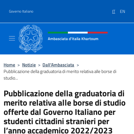
Salta al contenuto
IT
EN
Governo Italiano
Intestazione sito, social e menù
Ambasciata d'Italia Khartoum
Sito Ufficiale sito Ambasciata d'Italia a Kh
Home
>
Notizie
>
Dall’Ambasciata
>
Pubblicazione della graduatoria di merito relativa alle borse di
studio...
Pubblicazione della graduatoria di
merito relativa alle borse di studio
offerte dal Governo Italiano per
studenti cittadini stranieri per
l’anno accademico 2022/2023