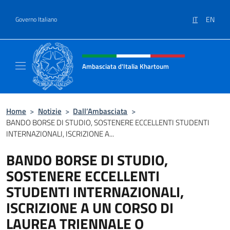
Salta al contenuto
IT
EN
Governo Italiano
Intestazione sito, social e menù
Ambasciata d'Italia Khartoum
Sito Ufficiale sito Ambasciata d'Italia a Kh
Home
>
Notizie
>
Dall’Ambasciata
>
BANDO BORSE DI STUDIO, SOSTENERE ECCELLENTI STUDENTI
INTERNAZIONALI, ISCRIZIONE A...
BANDO BORSE DI STUDIO,
SOSTENERE ECCELLENTI
STUDENTI INTERNAZIONALI,
ISCRIZIONE A UN CORSO DI
LAUREA TRIENNALE O