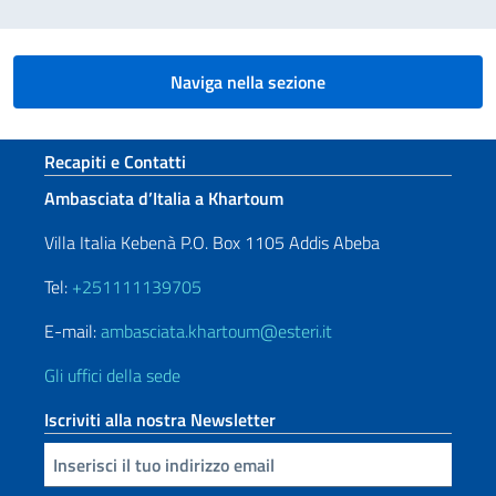
Naviga nella sezione
Sezione footer
Recapiti e Contatti
Ambasciata d’Italia a Khartoum
Villa Italia Kebenà P.O. Box 1105 Addis Abeba
Tel:
+251111139705
E-mail:
ambasciata.khartoum@esteri.it
Gli uffici della sede
Iscriviti alla nostra Newsletter
Inserisci la tua email