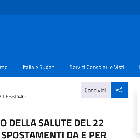
e menù
alia a Khartoum
amo
Italia e Sudan
Servizi Consolari e Visti
Condi
Condividi
2 FEBBRAIO
O DELLA SALUTE DEL 22
I SPOSTAMENTI DA E PER