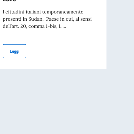
Gradua
asseg
I cittadini italiani temporaneamente
accad
presenti in Sudan, Paese in cui, ai sensi
dell’art. 20, comma 1-bis, L....
Leg
REFERENDUM COSTITUZIONALE 2026
Leggi
027 IN SUDAN KHARTOUM AMBASCIATA D'ITALIA.
i 2 impiegati a contratto da adibire ai servizi di autista/commesso/centrali