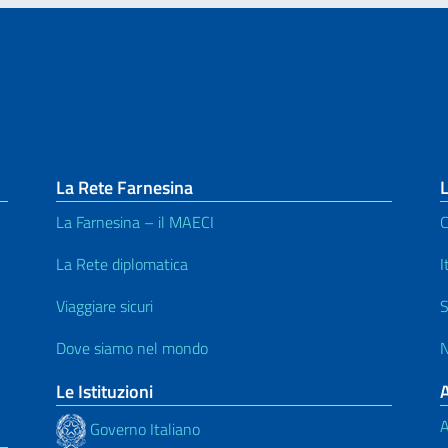
La Rete Farnesina
L
La Farnesina – il MAECI
C
La Rete diplomatica
I
Viaggiare sicuri
S
Dove siamo nel mondo
N
Le Istituzioni
A
Governo Italiano