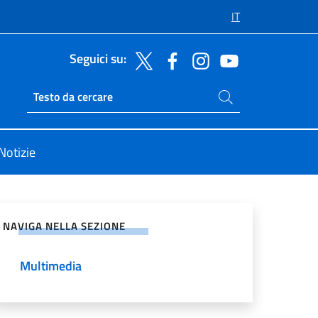
IT
Seguici su:
Cerca nel sito
Ricerca sito live
Notizie
vidi sui Social Network
NAVIGA NELLA SEZIONE
Multimedia