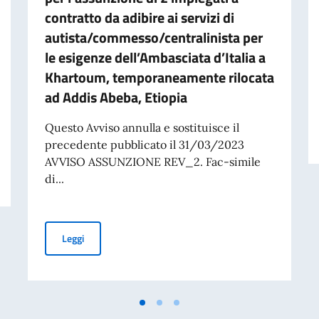
contratto da adibire ai servizi di
autista/commesso/centralinista per
le esigenze dell’Ambasciata d’Italia a
Khartoum, temporaneamente rilocata
ad Addis Abeba, Etiopia
Questo Avviso annulla e sostituisce il
precedente pubblicato il 31/03/2023
AVVISO ASSUNZIONE REV_2. Fac-simile
IO ASSEGNATE DAL GOVERNO ITALIANO PER L’ANNO ACCADEMICO 2026-2
di...
È indetta una procedura di selezione per l’assunzione d
Leggi