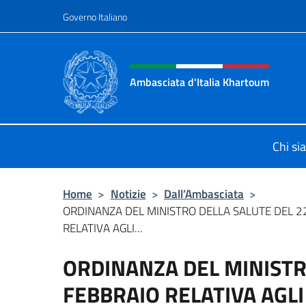
Salta al contenuto
Governo Italiano
Intestazione sito, social 
Ambasciata d'Italia Khartoum
Sito Ufficiale sito Ambasciata d'It
Chi si
Home
>
Notizie
>
Dall’Ambasciata
>
ORDINANZA DEL MINISTRO DELLA SALUTE DEL 2
RELATIVA AGLI...
ORDINANZA DEL MINISTR
FEBBRAIO RELATIVA AGL