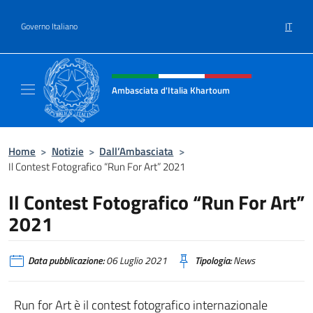
Salta al contenuto
IT
Governo Italiano
Intestazione sito, social e menù
Ambasciata d'Italia Khartoum
Sito Ufficiale sito Ambasciata d'Italia a Kh
Home
>
Notizie
>
Dall’Ambasciata
>
Il Contest Fotografico “Run For Art” 2021
Il Contest Fotografico “Run For Art”
2021
Data pubblicazione:
06 Luglio 2021
Tipologia:
News
Run for Art è il contest fotografico internazionale