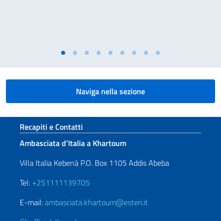
Naviga nella sezione
Sezione footer
Recapiti e Contatti
Ambasciata d’Italia a Khartoum
Villa Italia Kebenà P.O. Box 1105 Addis Abeba
Tel:
+251111139705
E-mail:
ambasciata.khartoum@esteri.it