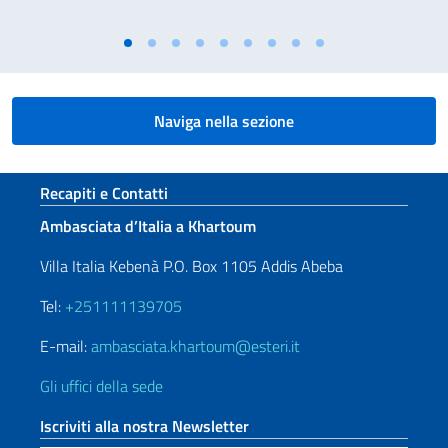
Naviga nella sezione
Sezione footer
Recapiti e Contatti
Ambasciata d’Italia a Khartoum
Villa Italia Kebenà P.O. Box 1105 Addis Abeba
Tel:
+251111139705
E-mail:
ambasciata.khartoum@esteri.it
Gli uffici della sede
Iscriviti alla nostra Newsletter