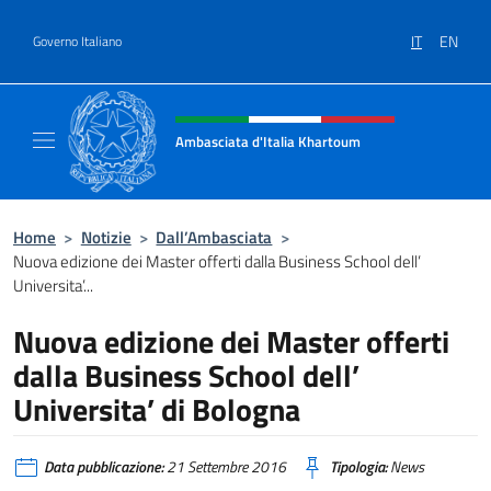
Salta al contenuto
IT
EN
Governo Italiano
Intestazione sito, social e menù
Ambasciata d'Italia Khartoum
Sito Ufficiale sito Ambasciata d'Italia a Kh
Home
>
Notizie
>
Dall’Ambasciata
>
Nuova edizione dei Master offerti dalla Business School dell’
Universita’...
Nuova edizione dei Master offerti
dalla Business School dell’
Universita’ di Bologna
Data pubblicazione:
21 Settembre 2016
Tipologia:
News